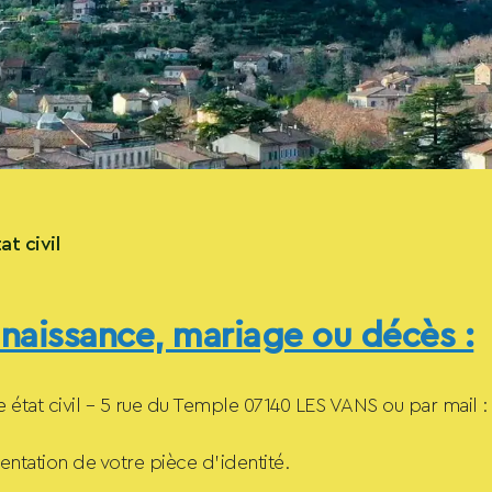
at civil
naissance, mariage ou décès :
ce état civil – 5 rue du Temple 07140 LES VANS ou par mail :
sentation de votre pièce d’identité.